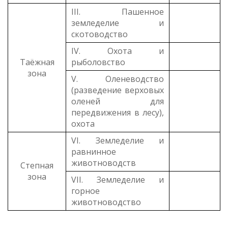
III. Пашенное
земледелие и
скотоводство
IV. Охота и
Таёжная
рыболовство
зона
V. Оленеводство
(разведение верховых
оленей для
передвижения в лесу),
охота
VI. Земледелие и
равнинное
животноводств
Степная
зона
VII. Земледелие и
горное
животноводство