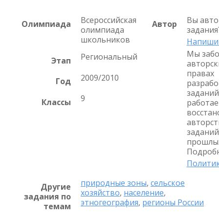
Всероссийская
Вы авто
Олимпиада
Автор
олимпиада
задания
школьников
Напиши
Мы забо
Региональный
Этап
авторск
правах
2009/2010
Год
разрабо
заданий
9
Классы
работае
восстан
авторст
заданий
прошлых
Подробн
Политик
природные зоны
,
сельское
Другие
хозяйство
,
население
,
задания по
этногеография
,
регионы России
темам