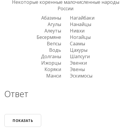
Некоторые коренные малочисленные народы
России
Абазины
Нагайбаки
Агулы
Нанайцы
Алеуты
Нивхи
Бесермяне
Ногайцы
Вепсы
Саамы
Водь
Цахуры
Долганы
Шапсуги
Ижорцы
Эвенки
Коряки
Эвены
Манси
Эскимосы
Ответ
ПОКАЗАТЬ