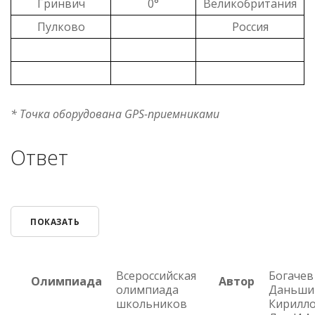
Гринвич
0°
Великобритания
Пулково
Россия
* Точка оборудована GPS-приемниками
Ответ
ПОКАЗАТЬ
Всероссийская
Богачев 
Олимпиада
Автор
олимпиада
Даньшин
школьников
Кириллов