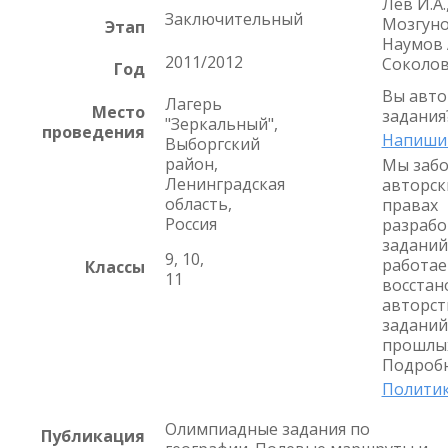
Лев И.А.
Заключительный
Мозгунов
Этап
Наумов А
2011/2012
Соколов
Год
Вы авто
Лагерь
Место
задания
"Зеркальный",
проведения
Напиши
Выборгский
район,
Мы забо
Ленинградская
авторск
область,
правах
Россия
разрабо
заданий
9, 10,
работае
Классы
11
восстан
авторст
заданий
прошлых
Подробн
Политик
Олимпиадные задания по
Публикация