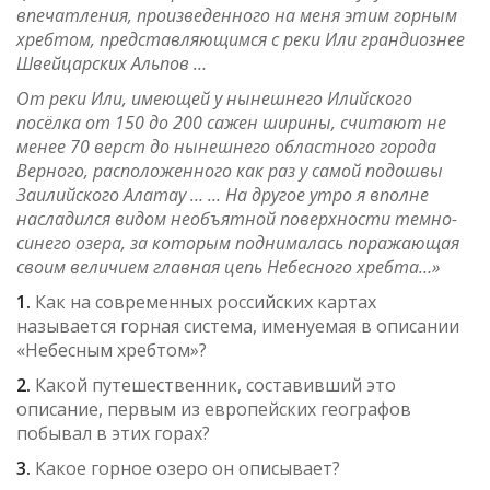
впечатления, произведенного на меня этим горным
хребтом, представляющимся с реки Или грандиознее
Швейцарских Альпов …
От реки Или, имеющей у нынешнего Илийского
посёлка от 150 до 200 сажен ширины, считают не
менее 70 верст до нынешнего областного города
Верного, расположенного как раз у самой подошвы
Заилийского Алатау … … На другое утро я вполне
насладился видом необъятной поверхности темно-
синего озера, за которым поднималась поражающая
своим величием главная цепь Небесного хребта…»
1.
Как на современных российских картах
называется горная система, именуемая в описании
«Небесным хребтом»?
2.
Какой путешественник, составивший это
описание, первым из европейских географов
побывал в этих горах?
3.
Какое горное озеро он описывает?