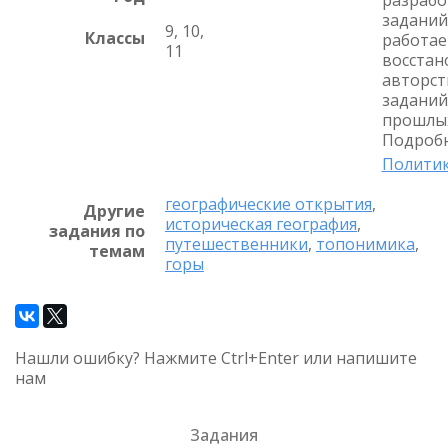
заданий
9, 10,
Классы
работае
11
восстан
авторст
заданий
прошлых
Подробн
Политик
географические открытия
,
Другие
историческая география
,
задания по
путешественники
,
топонимика
,
темам
горы
Нашли ошибку? Нажмите Ctrl+Enter или напишите
нам
Задания