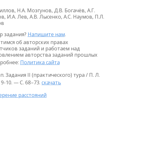
иллов, Н.А. Мозгунов, Д.В. Богачёв, А.Г.
, И.А. Лев, А.В. Лысенко, А.С. Наумов, П.Л.
ов
р задания?
Напишите нам
.
тимся об авторских правах
тчиков заданий и работаем над
овлением авторства заданий прошлых
дробнее:
Политика сайта
адания II (практического) тура / П. Л.
9-10. — С. 68–73.
скачать
ерение расстояний