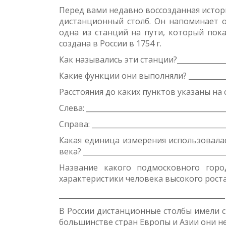
Перед вами недавно воссозданная исто
дистанционный столб. Он напоминает о
одна из станций на пути, который пок
создана в России в 1754 г.
Как назывались эти станции?________________
Какие функции они выполняли? ______________
Расстояния до каких пунктов указаны на 
Слева: _______________________________________
Справа: ______________________________________
Какая единица измерения использовала
века? ________________________________________
Название какого подмосковного горо
характеристики человека высокого рост
_______________________________________________
В России дистанционные столбы имели 
большинстве стран Европы и Азии они н