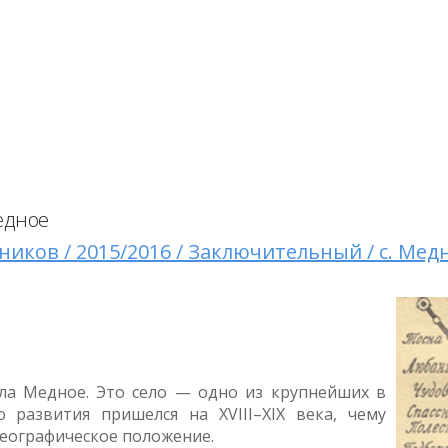
Медное
ков / 2015/2016 / Заключительный / с. Медн
ла Медное. Это село — одно из крупнейших в
 развития пришелся на XVIII–XIX века, чему
еографическое положение.