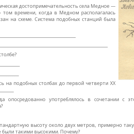
рическая достопримечательность села Медное —
 том времени, когда в Медном располагалась
азан на схеме. Система подобных станций была
__________________________________
________________________________________________
столбе?
__________
_________
сь на подобных столбах до первой четверти XX
_______
да опосредованно употреблялось в сочетании с э
а?
стандартную высоту около двух метров, примерно таку
е были такими высокими. Почему?