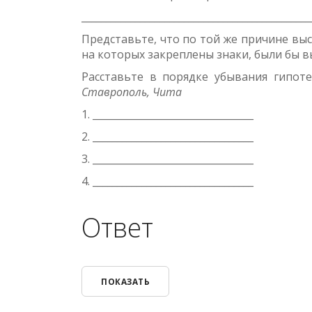
_______________________________________________
Представьте, что по той же причине выс
на которых закреплены знаки, были бы в
Расставьте в порядке убывания гипот
Ставрополь, Чита
1. _________________________________
2. _________________________________
3. _________________________________
4. _________________________________
Ответ
ПОКАЗАТЬ