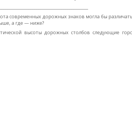
___________________________________________
ота современных дорожных знаков могла бы различатьс
ыше, а где — ниже?
етической высоты дорожных столбов следующие гор