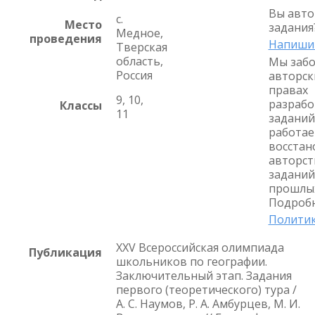
Вы авто
с.
Место
задания
Медное,
проведения
Напиши
Тверская
область,
Мы забо
Россия
авторск
правах
9, 10,
разрабо
Классы
11
заданий
работае
восстан
авторст
заданий
прошлых
Подробн
Политик
XXV Всероссийская олимпиада
Публикация
школьников по географии.
Заключительный этап. Задания
первого (теоретического) тура /
А. С. Наумов, Р. А. Амбурцев, М. И.