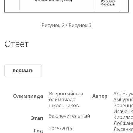
Рисунок 2 / Рисунок 3
Ответ
ПОКАЗАТЬ
Всероссийская
А.С. Наум
Олимпиада
Автор
олимпиада
Амбурце
школьников
Варенцов
Исаченко
Заключительный
Кириллов
Этап
Лобжани
2015/2016
Лысенк
Год