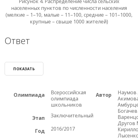
Рисунок 4. Распределение числа сельских
населенных пунктов по численности населения
(мелкие – 1–10, малые – 11–100, средние – 101–1000,
крупные – свыше 1000 жителей)
Ответ
ПОКАЗАТЬ
Всероссийская
Наумов А
Олимпиада
Автор
олимпиада
Акимова 
школьников
Амбурцев
Богачев 
Заключительный
Варенцо
Этап
Другов М
2016/2017
Кириллов
Год
Лысенко 