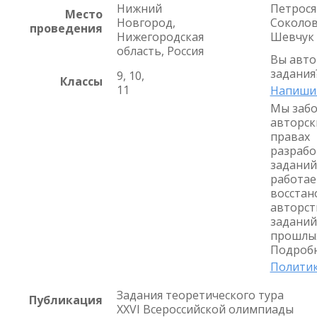
Нижний
Петросян
Место
Новгород,
Соколова
проведения
Нижегородская
Шевчук 
область, Россия
Вы авто
задания
9, 10,
Классы
11
Напиши
Мы забо
авторск
правах
разрабо
заданий
работае
восстан
авторст
заданий
прошлых
Подробн
Политик
Задания теоретического тура
Публикация
XXVI Всероссийской олимпиады