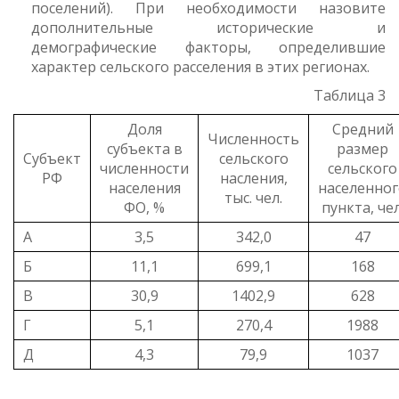
поселений). При необходимости назовите
дополнительные исторические и
демографические факторы, определившие
характер сельского расселения в этих регионах.
Таблица 3
Доля
Средний
Численность
субъекта в
размер
Субъект
сельского
численности
сельского
РФ
насления,
населения
населенног
тыс. чел.
ФО, %
пункта, чел
А
3,5
342,0
47
Б
11,1
699,1
168
В
30,9
1402,9
628
Г
5,1
270,4
1988
Д
4,3
79,9
1037