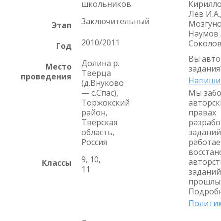
школьников
Кириллов
Лев И.А.
Заключительный
Мозгунов
Этап
Наумов А
2010/2011
Соколов
Год
Вы авто
Долина р.
Место
задания
Тверца
проведения
Напиши
(д.Внуково
— с.Спас),
Мы забо
Торжокский
авторск
район,
правах
Тверская
разрабо
область,
заданий
Россия
работае
восстан
9, 10,
авторст
Классы
11
заданий
прошлых
Подробн
Политик