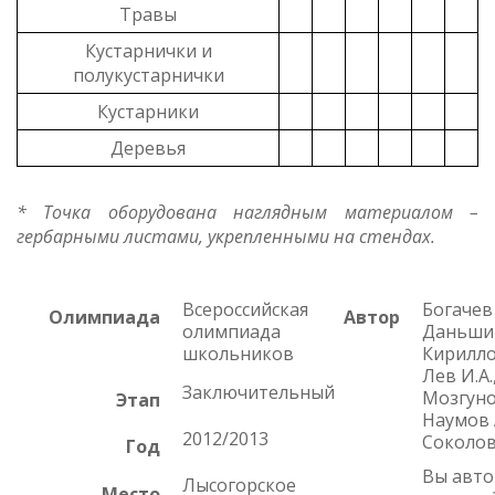
Травы
Кустарнички и
полукустарнички
Кустарники
Деревья
* Точка оборудована наглядным материалом –
гербарными листами, укрепленными на стендах.
Всероссийская
Богачев 
Олимпиада
Автор
олимпиада
Даньшин
школьников
Кириллов
Лев И.А.
Заключительный
Мозгунов
Этап
Наумов А
2012/2013
Соколов
Год
Вы авто
Лысогорское
Место