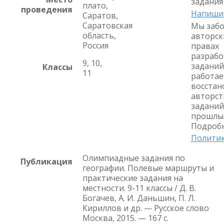
задания
плато,
проведения
Напиши
Саратов,
Саратовская
Мы забо
область,
авторск
Россия
правах
разрабо
9, 10,
заданий
Классы
11
работае
восстан
авторст
заданий
прошлых
Подробн
Политик
Олимпиадные задания по
Публикация
географии. Полевые маршруты и
практические задания на
местности. 9-11 классы / Д. В.
Богачев, А. И. Даньшин, П. Л.
Кириллов и др. — Русское слово
Москва, 2015. — 167 с.