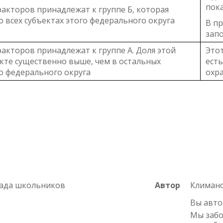
пока
ракторов принадлежат к группе Б, которая
 всех субъектах этого федерального округа
В пр
зап
ракторов принадлежат к группе А. Доля этой
Этот
екте существенно выше, чем в остальных
ест
го федерального округа
охр
иада школьников
Автор
Климано
Вы авто
Мы забо