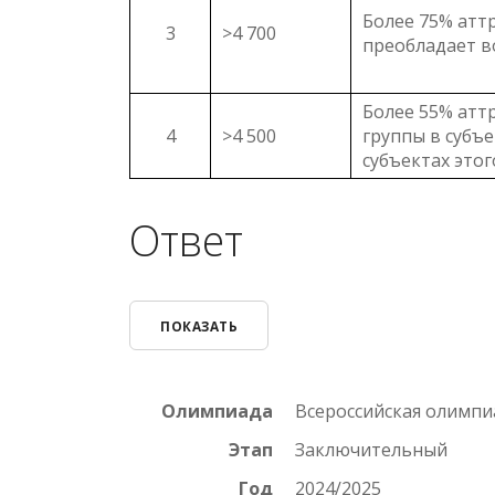
Более 75% атт
3
>4 700
преобладает во
Более 55% атт
4
>4 500
группы в субъ
субъектах это
Ответ
ПОКАЗАТЬ
Олимпиада
Всероссийская олимп
Этап
Заключительный
Год
2024/2025