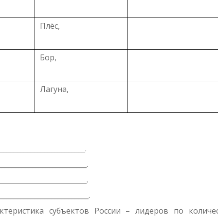
Плёс,
Бор,
Лагуна,
_________________________.
_________________________.
_________________________.
__________________________.
теристика субъектов России – лидеров по количес