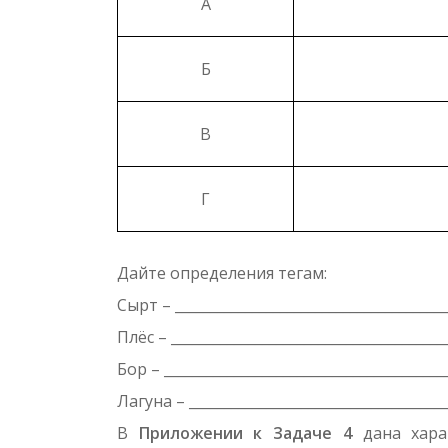
А
Б
В
Г
Дайте определения тегам:
Сырт – _______________________________________
Плёс – ________________________________________
Бор – _________________________________________
Лагуна – _____________________________________
В
Приложении к Задаче 4
дана харак