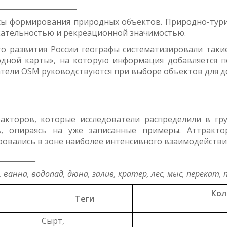
______________________
 формирования природных объектов. Природно-турис
кательностью и рекреационной значимостью.
го развития России географы систематизировали таки
одной карты», на которую информация добавляется 
тели OSM руководствуются при выборе объектов для д
ракторов, которые исследователи распределили в г
в, опираясь на уже записанные примеры. Аттракт
ровались в зоне наиболее интенсивного взаимодействия
__________
, ванна, водопад, дюна, залив, кратер, лес, мыс, перекат,
Кол
Теги
Сырт,