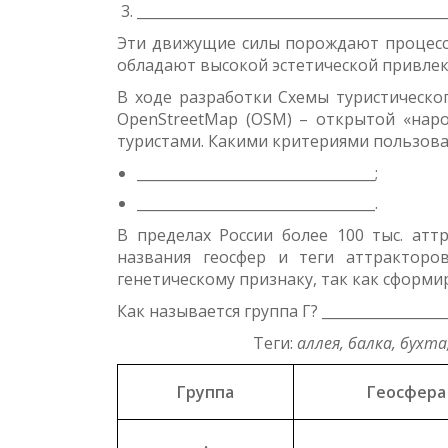
____________________________________________
Эти движущие силы порождают процессы
обладают высокой эстетической привле
В ходе разработки Схемы туристическо
OpenStreetMap (OSM) – открытой «нар
туристами. Какими критериями пользова
__________________________________;
__________________________________.
В пределах России более 100 тыс. атт
названия геосфер и теги аттракторо
генетическому признаку, так как сформи
Как называется группа Г? __________________
Теги:
аллея, балка, бухта
Группа
Геосфера