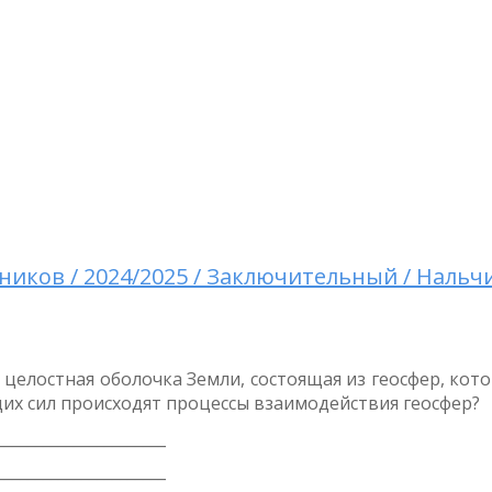
иков / 2024/2025 / Заключительный / Нальч
целостная оболочка Земли, состоящая из геосфер, кот
х сил происходят процессы взаимодействия геосфер?
______________________
______________________