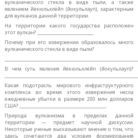
вулканического стекла в виде пыли, а также
явлением йёкюльхлёйп (йокульлауп), характерным
для вулканов данной территории.
На территории какого государства расположен
этот вулкан? __________________________
Почему при его извержении образовалось много
вулканического стекла в виде пыли?
_____________________________________________________________
В чем суть явления йёкюльхлёйп (йокульлауп)?
_____________________________________________________________
Какая подотрасль мирового инфраструктурного
комплекса во время этого извержения несла
ежедневные убытки в размере 200 млн долларов
США? ________________________________________.
Природа вулканизма в пределах данной
территории — предмет научной дискуссии.
Некоторые ученые высказывают мнение о том, что
здесь сочетаются два условия формирования