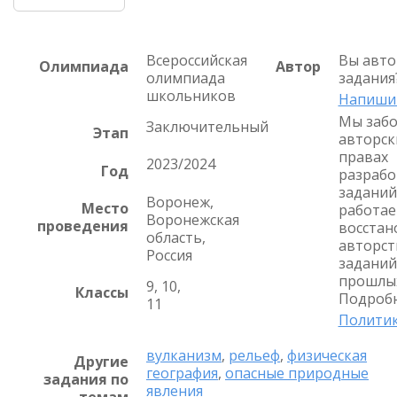
Всероссийская
Вы авто
Олимпиада
Автор
олимпиада
задания
школьников
Напиши
Мы забо
Заключительный
Этап
авторск
правах
2023/2024
Год
разрабо
заданий
Воронеж,
Место
работае
Воронежская
проведения
восстан
область,
авторст
Россия
заданий
прошлых
9, 10,
Классы
Подробн
11
Политик
вулканизм
,
рельеф
,
физическая
Другие
география
,
опасные природные
задания по
явления