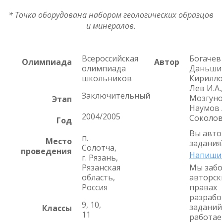
* Точка оборудована набором геологических образцов
и минералов.
Всероссийская
Богачев 
Олимпиада
Автор
олимпиада
Даньшин
школьников
Кириллов
Лев И.А.
Заключительный
Мозгунов
Этап
Наумов А
2004/2005
Соколов
Год
Вы авто
п.
Место
задания
Солотча,
проведения
Напиши
г. Рязань,
Рязанская
Мы забо
область,
авторск
Россия
правах
разрабо
9, 10,
заданий
Классы
11
работае