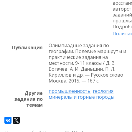
восстан
авторст
заданий
прошлых
Подробн
Политик
Олимпиадные задания по
Публикация
географии. Полевые маршруты и
практические задания на
местности. 9-11 классы / Д. В.
Богачев, А. И. Даньшин, П. Л.
Кириллов и др. — Русское слово
Москва, 2015. — 167 с.
промышленность
,
геология
,
Другие
минералы и горные породы
задания по
темам